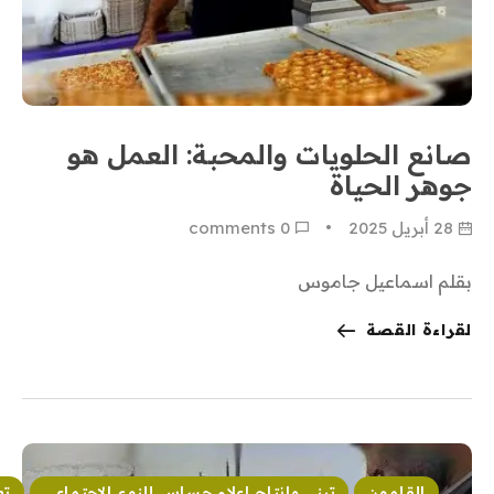
صانع الحلويات والمحبة: العمل هو
جوهر الحياة
28 أبريل 2025
0
 comments
بقلم اسماعيل جاموس
لقراءة القصة
القلمون
تبني وإنتاج إعلام حساس للنوع الاجتماعي
تع