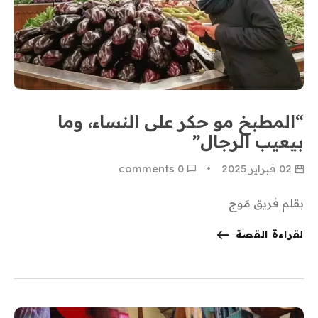
“المطبخ مو حكر على النساء، وما
بيعيب الرجال”
02 فبراير 2025
0
 comments
بقلم فريق مَوج
لقراءة القصة