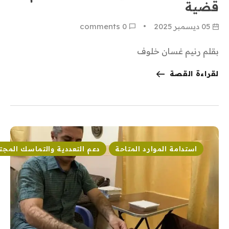
قضية
05 ديسمبر 2025
0
 comments
بقلم رنيم غسان خلوف
لقراءة القصة
استدامة الموارد المتاحة
دعم التعددية والتماسك المج