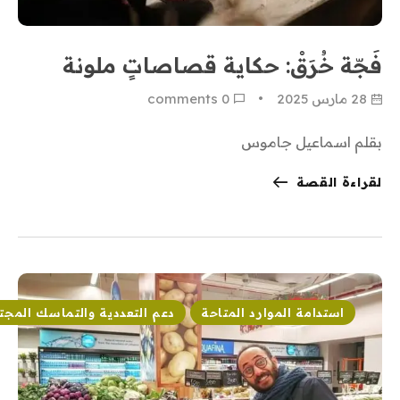
فَجّة خُرَقْ: حكاية قصاصاتٍ ملونة
28 مارس 2025
0
 comments
بقلم اسماعيل جاموس
لقراءة القصة
استدامة الموارد المتاحة
دعم التعددية والتماسك المج