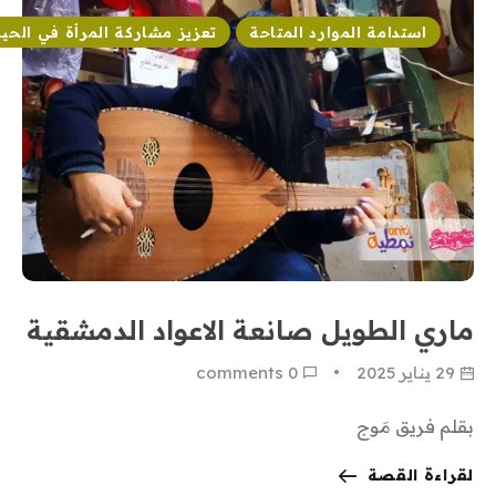
استدامة الموارد المتاحة
تعزيز مشاركة المرأة في الحيا
ماري الطويل صانعة الاعواد الدمشقية
29 يناير 2025
0
 comments
بقلم فريق مَوج
لقراءة القصة