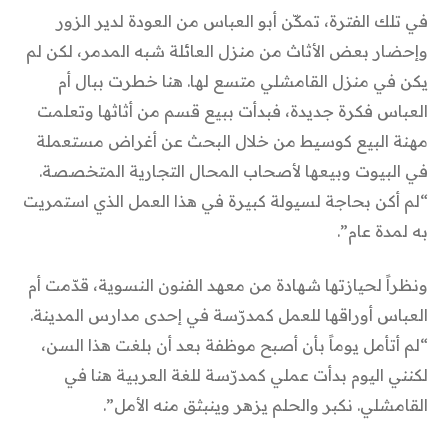
في تلك الفترة، تمكّن أبو العباس من العودة لدير الزور
وإحضار بعض الأثاث من منزل العائلة شبه المدمر، لكن لم
يكن في منزل القامشلي متسع لها. هنا خطرت ببال أم
العباس فكرة جديدة، فبدأت ببيع قسم من أثاثها وتعلمت
مهنة البيع كوسيط من خلال البحث عن أغراض مستعملة
في البيوت وبيعها لأصحاب المحال التجارية المتخصصة.
“لم أكن بحاجة لسيولة كبيرة في هذا العمل الذي استمريت
به لمدة عام”.
ونظراً لحيازتها شهادة من معهد الفنون النسوية، قدّمت أم
العباس أوراقها للعمل كمدرّسة في إحدى مدارس المدينة.
“لم أتأمل يوماً بأن أصبح موظفة بعد أن بلغت هذا السن،
لكنني اليوم بدأت عملي كمدرّسة للغة العربية هنا في
القامشلي. نكبر والحلم يزهر وينبثق منه الأمل”.