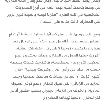
وعمل يسد أبسط احتياجاتهم، وكان عدم إتقان اللغة الكردية
في وسط يتحدث أغلبه بهذه اللغة من أبرز الصعوبات
الشخصية في تلك الفترة. “فكرنا لوهلة بالعودة لدير الزور
لكن المعارك كانت هناك على أشدها”.
ومع عثور زوجها على عمل كسائق لسيارة أجرة، فكّرت أم
العباس بمساعدته، فالعمل ليس حكراً على الرجال كما
تقول، وما يكسبه زوجها لا يلبي كل احتياجات العائلة.
“قررت حينها العمل من المنزل، وبدأت بمشروع لبيع
الملابس الأوروبية المستعملة، فاشتريت كميات بسيطة
حسب ما أملك من رأس المال وشرعت ببيعها”. خلال
أشهر، كوّنت أم العباس صداقات ساعدت بدعمها وجلب
المزيد من الزبائن، لكن ضيق المكان وعدم توفر السيولة
المادية، والخوف من انزعاج الجيران بسبب حضور أناس
كثر للمنزل، دفعها لإيقاف المشروع.