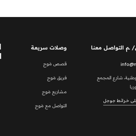
ل
َ/ ـم التواصل معنا
وصلات سريعة
ا
قصص مَوج
info@m
طنية، شارع المجمع
فريق مَوج
ريا
مشاريع مَوج
على خرائط جوجل
التواصل مع مَوج