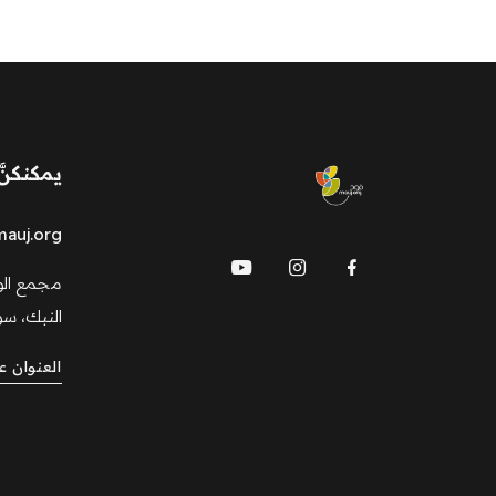
يمكنكنّ
mauj
auj.org
مجمع الو
النبك، سو
العنوان 