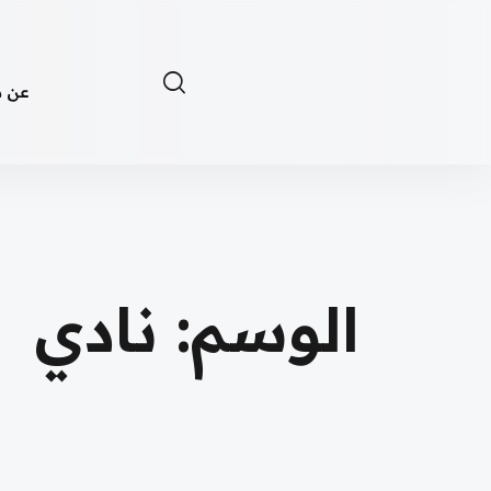
Ski
t
conten
فريق م
شركاء 
الوسم:
نادي