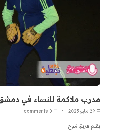
مدرب ملاكمة للنساء في دمشق
29 مايو 2025
0
 comments
بقلم فريق مَوج