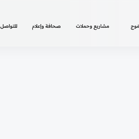
َوج
قصص مَوج
مَوج
إصدارات مَوج
التغطية الإعلامية