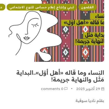
القلمون
تبني وإنتاج إعلام حساس للنوع الاجتماعي
دع
النساء وما قاله «أهل أوّل»..البداية
مَثَل والنهاية جريمة!
29 أكتوبر 2025
0
 comments
بقلم ناديا سوقية