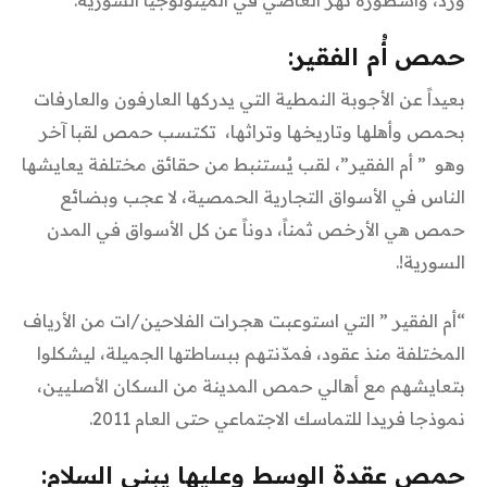
حمص أُم الفقير:
بعيداً عن الأجوبة النمطية التي يدركها العارفون والعارفات
بحمص وأهلها وتاريخها وتراثها، تكتسب حمص لقبا آخر
وهو ” أم الفقير”، لقب يُستنبط من حقائق مختلفة يعايشها
الناس في الأسواق التجارية الحمصية، لا عجب وبضائع
حمص هي الأرخص ثمناً، دوناً عن كل الأسواق في المدن
السورية!.
“أم الفقير ” التي استوعبت هجرات الفلاحين/ات من الأرياف
المختلفة منذ عقود، فمدّنتهم ببساطتها الجميلة، ليشكلوا
بتعايشهم مع أهالي حمص المدينة من السكان الأصليين،
نموذجا فريدا للتماسك الاجتماعي حتى العام 2011.
حمص عقدة الوسط وعليها يبنى السلام: