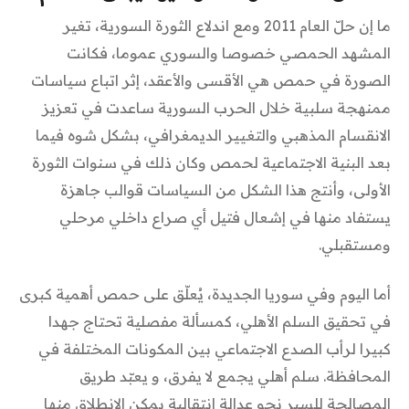
ما إن حلّ العام 2011 ومع اندلاع الثورة السورية، تغير
المشهد الحمصي خصوصا والسوري عموما، فكانت
الصورة في حمص هي الأقسى والأعقد، إثر اتباع سياسات
ممنهجة سلبية خلال الحرب السورية ساعدت في تعزيز
الانقسام المذهبي والتغيير الديمغرافي، بشكل شوه فيما
بعد البنية الاجتماعية لحمص وكان ذلك في سنوات الثورة
الأولى، وأنتج هذا الشكل من السياسات قوالب جاهزة
يستفاد منها في إشعال فتيل أي صراع داخلي مرحلي
ومستقبلي.
أما اليوم وفي سوريا الجديدة، يُعلّق على حمص أهمية كبرى
في تحقيق السلم الأهلي، كمسألة مفصلية تحتاج جهدا
كبيرا لرأب الصدع الاجتماعي بين المكونات المختلفة في
المحافظة. سلم أهلي يجمع لا يفرق، و يعبّد طريق
المصالحة للسير نحو عدالة انتقالية يمكن الانطلاق منها