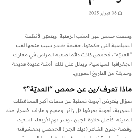
06 فبراير 2025
وسمت حمص عبر الحقب الزمنية وبتغيّر الأنظمة
السياسية التي حكمتها، حقيقة تفسر سبب منحها لقب
“العديّة”، فحمص كانت دائما صعبة المراس في معارك
الجغرافيا السياسية، ويدلل على ذلك أمثلة عديدة قديمة
وحديثة من التاريخ السوري.
ماذا تعرف/ين عن حمص “العديّة”؟
سؤال يفترض أجوبة نمطية عن سمات أكبر المحافظات
السورية، أجوبة يعرفها كل زائر ومقيم و عارف لأسرار هذه
المدينة كأصل حلاوة الجبن ، وسر يوم الأربعاء السعيد،
وقصة جنون الشاعر (ديك الجن) الحمصي بمعشوقته
ورد، وأسطورة نهر العاصي في الميثولوجيا السورية.