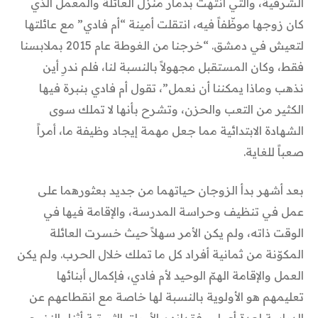
الشرقية، والتي انتهت بدمار منزل العائلة والمعمل الذي
كان زوجها موظّفاً فيه، انتقلت أمينة “أم فادي” مع عائلتها
لتعيش في دمشق. “خرجنا من الغوطة عام 2015 بملابسنا
فقط، وكان المستقبل مجهولاً بالنسبة لنا، فلم ندرِ أين
نذهب وماذا يمكننا أن نعمل”، تقول أم فادي بنبرة فيها
الكثير من التعب والحزن، وتشرح بأنها لا تملك سوى
الشهادة الابتدائية مما جعل مهمة إيجاد وظيفة ما، أمراً
صعباً للغاية.
بعد أشهر بدأ الزوجان حياتهما من جديد بعثورهما على
عمل في تنظيف وحراسة المدرسة، والإقامة فيها في
الوقت ذاته، ولم يكن الأمر سهلاً حيث خسرت العائلة
المكوّنة من ثمانية أفراد كل ما تملك خلال الحرب. ولم يكن
العمل والإقامة الهمّ الوحيد لأم فادي، فإكمال أبنائها
تعليمهم هو الأولوية بالنسبة لها خاصة مع انقطاعهم عن
الدراسة لعدة أعوام وفقدانهم الأوراق الثبوتية أثناء النزوح.