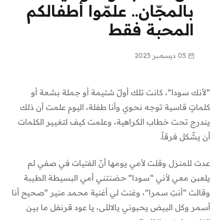
بالمجّان.. علمّوا أطفالكم
المحبة فقط
05 ديسمبر 2025
“لأنك سودا”، كانت تلك أولّ شتيمة أو جملة بشعة أو
كلماتٍ قاسية توجه نحوي وأنا طفلة، اليوم علمت أن ذلك
يندرج تحت خطاب الكراهية، وعلمت كيف لتغيير الكلمات
أن يشّكل فرقاً.
عدت للمنزل وقلت لأمي يومها أنّ الفتيات في صفي لم
يلعبن معي لأني “سودا” حضنتني أمي البسيطة الطيبة
وقالت “أنتِ سمرا”، وغنت لي أغنية محمد منير “صحيح أنا
أسمر وكل البيض يحبوني يالاللى، يا عود قرنفل ما بين