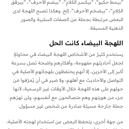
“بيمط حكيو”، “بيكسر الكلام”، “بيضم الأحرف”، “بيرقق
الكلام”، “بيضخم الأحرف”، إلخ. وهكذا تصبح اللهجة لدى
البعض مرتبطة بجملة من الصفات السلبية والصور
الذهنية المسبقة.
اللهجة البيضاء كانت الحل
يستخدم كثيرٌ من الأشخاص اللهجة البيضاء في محاولةٍ
لجعل أحاديثهم مفهومة، وأفكارهم واضحة تصل بسرعة
أكبر إلى الآخرين، إلا أنهم يحتفظون بلهجاتهم الأصلية في
التواصل والأحاديث مع أهلهم، ولا ضير في أن يُعرّفوا مَن
حولهم على هذه اللهجة خلال الأوقات غير الرسمية، لأنها
جزء من هويتهم وهم متصالحون مع أنفسهم، ولن تهزهم
جملة جارحة مسيئة صادرة من شخص غير مسؤول.
من جهة أخرى، يتحفظ البعض عن استخدام لهجته الأصلية،