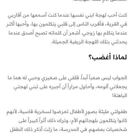
كنت أحب لهجة ابني نفسها عندما كنت أسمعها من أقاربي
في القرية، فأقرب الناس إلى قلبي يتكلمون بها، وأحبها أكثر
عندما يتكلم بها زوجي. أشعر أن كلماته تصبح أصدق عندما
يحدثني بتلك اللهجة الريفية الجميلة.
لماذا أغضب؟
الجواب ليس صعباً أبداً. قلقي على صغيري وحبي له هما ما
يجعلاني ألومه، وأحاول مراراً أن أجبره على تبني لهجتي
الباهتة!
طفولتي مليئة بصورٍ لأطفال تعرضوا لسخرية قاسية، لأنهم
كانوا يتكلمون بلهجاتهم الأم، وترك ذلك أثراً كبيراً على
شخصيات بعضهم. في المدرسة، ما زلت أذكر ذلك الطفل