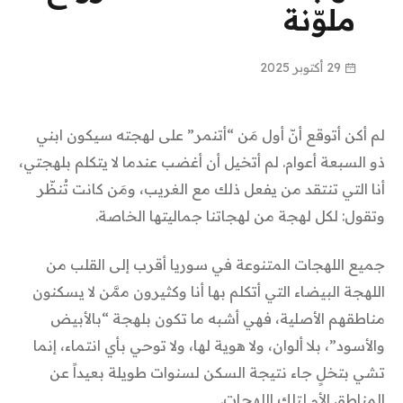
ملوّنة
29 أكتوبر 2025
لم أكن أتوقع أنّ أول مَن “أتنمر” على لهجته سيكون ابني
ذو السبعة أعوام. لم أتخيل أن أغضب عندما لا يتكلم بلهجتي،
أنا التي تنتقد من يفعل ذلك مع الغريب، ومَن كانت تُنظّر
وتقول: لكل لهجة من لهجاتنا جماليتها الخاصة.
جميع اللهجات المتنوعة في سوريا أقرب إلى القلب من
اللهجة البيضاء التي أتكلم بها أنا وكثيرون ممَّن لا يسكنون
مناطقهم الأصلية، فهي أشبه ما تكون بلهجة “بالأبيض
والأسود”، بلا ألوان، ولا هوية لها، ولا توحي بأي انتماء، إنما
تشي بتخلٍ جاء نتيجة السكن لسنوات طويلة بعيداً عن
المناطق الأم لتلك اللهجات.