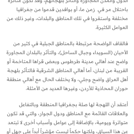
الدول والمدن المجاورة والتأثر بلهجاتهم، وقد تكون متأثرة
باحتلال مر في زمن ما، أو بوافدين قدموا من جغرافيا
مختلفة واستقروا في تلك المناطق والبلدات، وغير ذلك من
العوامل الكثيرة.
فالقاف الواضحة مرتبطة بالمناطق الجبلية في كثير من
الأحيان (السويداء وجبال الساحل)، والتأثر بالبلدان المجاورة
واضح عند أهالي مدينة طرطوس وبعض قراها المتاخمة أو
القريبة من لبنان، أما أهالي المناطق الشرقية فالتأثر بلهجة
أهل العراق واضح وجلي، ولا يختلف الحال مع أهالي منطقة
حوران المحاذية للأردن، وغيرها العديد من الأمثلة.
أعتقد أن اللهجة لها صلة بجغرافيا المنطقة وبالتفاعل
والعلاقات القائمة مع المناطق ودول الجوار، والتي قد تكون
متواترة ويومية، بالإضافة إلى عوامل وأسباب أخرى لا تبتعد
عن هذا السياق، ولكنها حكماً ليست مؤشراً أبداً على جهل أو