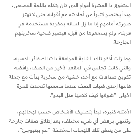
المتفوق ذا العشرة أعوام الذي كان يتكلم باللغة الفصحى،
وبدأ يختصر كثيراً من أحاديثه مع أقرانه حتى لا تهتز
صورته أمامهم إذا ما زل لسانه بمفردة مستخدمة في
قريته، ولم يسمعوها من قبل، فيصير ضحية سخريتهم
الجارحة.
وما زلت أذكر تلك الشابة المراهقة ذات الضفائر الذهبية،
والتي كانت تجلس في المقعد الأخير من الصف، رافضة
تكوين صداقات مع أحد، خشية من سخرية بدأت مع جملة
قالتها إحدى فتيات الصف عندما سمعتها تتحدث للمرة
الأولى: “شوفوا كيف كلامها متل البدو”.
الأمثلة كثيرة، تبدأ بتصنيف الأشخاص حسب لهجاتهم،
وتنتهي برفض أي شيء مختلف، بعد إطلاق صفات جارحة
على مَن ينطق تلك اللهجات المختلفة: “عم بيتبوجئ”،