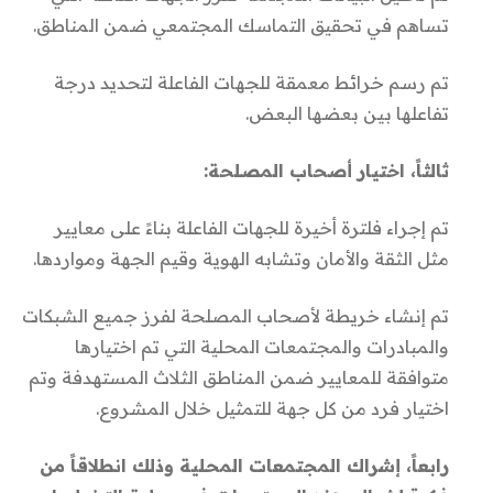
3 اجتماعات تنسيقية بغية التشبيك وبناء الشركات مع
تساهم في تحقيق التماسك المجتمعي ضمن المناطق.
الجهات الفاعلة الحكومية وغير حكومية ضمن المدن
المستهدفة بالمشروع نتج عنها توقيع مذكرات تفاهم
تم رسم خرائط معمقة للجهات الفاعلة لتحديد درجة
لدعم تنفيذ المبادرات وتقديم التسهيلات اللازمة لها.
تفاعلها بين بعضها البعض.
تقديم الدعم الفني واللوجيستي والذي أسهم في
تصميم وتنفيذ 3 مبادرات تنموية لبت احتياجات
ثالثاً، اختيار أصحاب المصلحة:
المجتمعات المحلية ضمن مدن (النبك – قارة – يبرود
ورأس المعرة) وشارك فيها 79 شاب/ـة ممن حضروا
تم إجراء فلترة أخيرة للجهات الفاعلة بناءً على معايير
الدورات التدريبية إلى جانب متطوعين/ات من فئة
مثل الثقة والأمان وتشابه الهوية وقيم الجهة ومواردها.
الشباب واليافعين. وتألف فريق مبادرة طريق لتحسين
تم إنشاء خريطة لأصحاب المصلحة لفرز جميع الشبكات
مستوى نظافة الشوارع التي نفذت في مدينة النبك من
والمبادرات والمجتمعات المحلية التي تم اختيارها
15 متدرب/ـة و17 متطوع/ـة، أما مبادرة المساحة
متوافقة للمعايير ضمن المناطق الثلاث المستهدفة وتم
الصديقة للشباب في مدينة قارة فتألف فريقها من 16
اختيار فرد من كل جهة للتمثيل خلال المشروع.
متدرب/ـة و 5 متطوع/ـة، وتألف فريق مبادرة نورّها
لتحسين مستوى الإنارة في فترة التقنين الكهربائي
رابعاً، إشراك المجتمعات المحلية وذلك انطلاقاً من
ضمن شوارع مدينة يبرود وبلدة رأس المعرة من 9