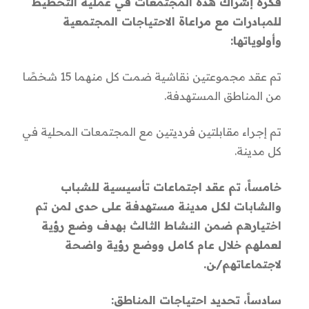
فكرة إشراك هذه المجتمعات في عملية التخطيط
متدرب/ـة و 17 متطوع/ـة.
للمبادرات مع مراعاة الاحتياجات المجتمعية
3 فيديوهات توثق كل دورة تدريبية من الدورات
وأولوياتها:
التدريبية الثلاث المنفذة ضمن المشروع مع أنشطة
المبادرة التي نتحت عن كل دورة.
تم عقد مجموعتين نقاشية ضمت كل منهما 15 شخصًا
من المناطق المستهدفة.
تم إجراء مقابلتين فرديتين مع المجتمعات المحلية في
كل مدينة.
خامساً، تم عقد اجتماعات تأسيسية للشباب
والشابات لكل مدينة مستهدفة على حدى لمن تم
اختيارهم ضمن النشاط الثالث بهدف وضع رؤية
لعملهم خلال عام كامل ووضع رؤية واضحة
لاجتماعاتهم/ـن.
سادساً، تحديد احتياجات المناطق: