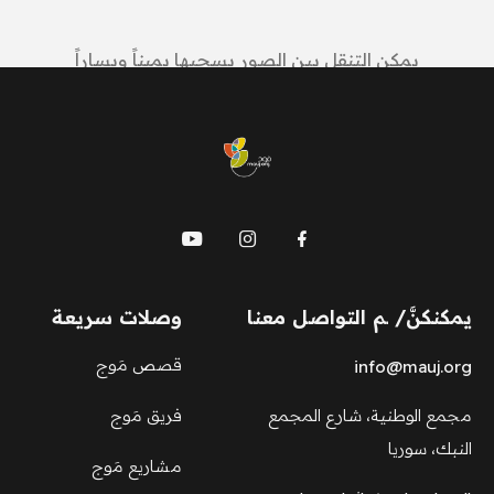
يمكن التنقل بين الصور بسحبها يميناً ويساراً
mauj
يمكنكنَّ/ ـم التواصل معنا
وصلات سريعة
قصص مَوج
info@mauj.org
مجمع الوطنية، شارع المجمع
فريق مَوج
النبك، سوريا
مشاريع مَوج