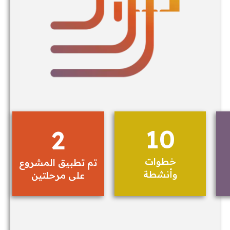
10
2
خطوات
تم تطبيق المشروع
وأنشطة
على مرحلتين