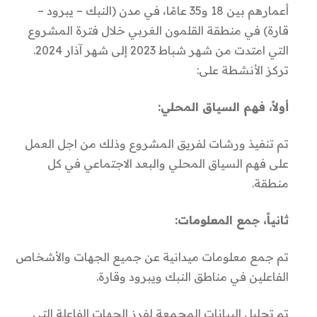
وشملت الأنشطة الرئيسية المنفذة:
أعمارهم بين 18 و35 عامًا، في مدن (النبك – يبرود –
قارة) في منطقة القلمون الغربي خلال فترة المشروع
ثلاث دورات تدريبية بمعدل 4 أيام تدريبية لكل دورة،
التي امتدت من شهر شباط 2023 إلى شهر آذار 2024.
وبمشاركة 40 شاب وشابة (15 من مدينة النبك – 9 من
تركز الأنشطة على:
مدينة يبرود – 16 من مدينة قارة). وركزت الدورات
التدريبية في جزئها الأول على تعزيز الوعي بمواضيع
أولاً، فهم السياق المحلي:
المواطنة – الشأن العام والمجتمع المدني – المشاركة
تم تنفيذ ورشات لفريق المشروع وذلك من اجل العمل
المجتمعية ودور الشباب في عملية التنمية أما الجزء
على فهم السياق المحلي والبعد الاجتماعي في كل
الثاني فركز على بناء مهارات المشاركين/ات لتصميم
منطقة.
وتنفيذ المبادرات التنموية.
3 مجموعات نقاش مركزة مع المجتمعات المحلية
ثانياً، جمع المعلومات:
ضمن المدن التي استهدفها المشروع وذلك انطلاقاً من
فكرة إشراك هذه المجتمعات في عملية التخطيط
تم جمع معلومات ميدانية عن جميع الجهات والأشخاص
للمبادرات مع مراعاة الاحتياجات المجتمعية وأولوياتها
الفاعلين في مناطق النبك ويبرود وقارة.
وحضرها 65 مشارك/ـة (25 من مدينة النبك – 25 من
مدينة يبرود – 15 من مدينة قارة).
تم تحليل البيانات المجمعة لفرز الجهات الفاعلة التي