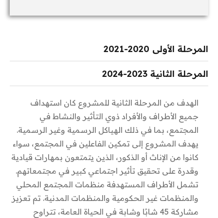
المرحلة الأولى 2020-2021
المرحلة الثانية 2023-2024
يهدف المشروع ضمن مرحلته الأولى لتعزيز مشاركة 75
شاب وشابة ممن تتراوح أعمارهم/ـن ممن 18 لـ 35 عاماً
الهدف من المرحلة الثانية للمشروع كان استهداف
ضمن مدن (النبك – يبرود – قارة) في منطقة القلمون
جميع الأطراف والأفراد ذوي التأثير والنشاط في
الغربي.
المجتمع، بما في ذلك الهياكل الرسمية وغير الرسمية.
يهدف المشروع إلى تمكين الفاعلين في المجتمع، سواء
وامتدت هذه المرحلة على مدار ثلاثة أشهر من شهر
كانوا من الإناث أو الذكور، الذين يتمتعون بمهارات قيادية
تشرين الأول لعام 2020 ولنهاية شهر كانون الثاني لعام
وقدرة على تحقيق تأثير اجتماعي كبير في مجتمعاتهم.
2021. وتم خلالها العمل على تنفيذ مجموعة من الأنشطة
تشمل الأطراف المستهدفة منظمات المجتمع المحلي
الرئيسية والفرعية بغية الوصول لنتائج المشروع
والمنظمات غير الحكومية والمنظمات المدنية. تم تعزيز
المخطط لها.
مشاركة 45 شابًا وشابة في الحياة العامة، تتراوح